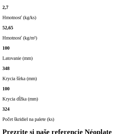
2,7
Hmotnosť (kg/ks)
52,65
Hmotnosť (kg/m²)
100
Latovanie (mm)
348
Krycia šírka (mm)
100
Krycia dĺžka (mm)
324
Počet škridiel na palete (ks)
Prezrite si naše referencie
Néoplate