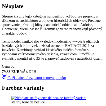
Néoplate
Strešné krytiny tejto kategórie sú ideálnou voľbou pre projekty s
dôrazom na architektúru a obnovu historických objektov. Precízne
spracovanie prírodnej hliny a autentické odtiene ako Ardoise,
Chevreuse, Vieilli Masse či Hermitage verne zachovávajú pôvodný
charakter budov.
Tento model vznikol ako výsledok moderného vývoja tradičných
bezfalcových bobroviek a získal ocenenie BATIACT 2011 za
inováciu. Kombinuje vzhľad klasického malého formátu s
výhodami veľkoformátového riešenia, vďaka čomu umožňuje
rýchlejšiu montáž až o 35 % a zároveň zachováva autentický dizajn.
Cena od
:
2
79,83 EUR/m
s DPH
Požiadajte o bezplatnú cenovú ponuku
Farebné varianty
ste foy terre de beauce