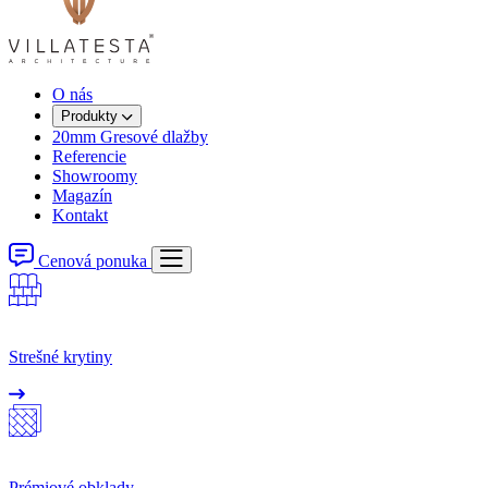
O nás
Produkty
20mm Gresové dlažby
Referencie
Showroomy
Magazín
Kontakt
Cenová ponuka
Strešné krytiny
Prémiové obklady