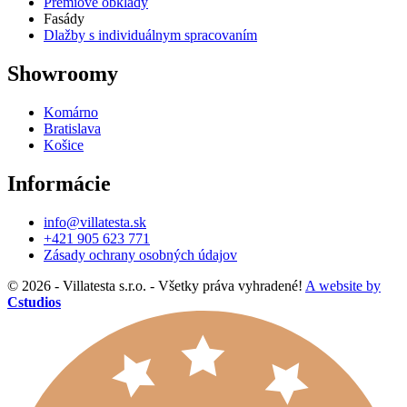
Prémiové obklady
Fasády
Dlažby s individuálnym spracovaním
Showroomy
Komárno
Bratislava
Košice
Informácie
info@villatesta.sk
+421 905 623 771
Zásady ochrany osobných údajov
© 2026 - Villatesta s.r.o. - Všetky práva vyhradené!
A website by
Cstudios