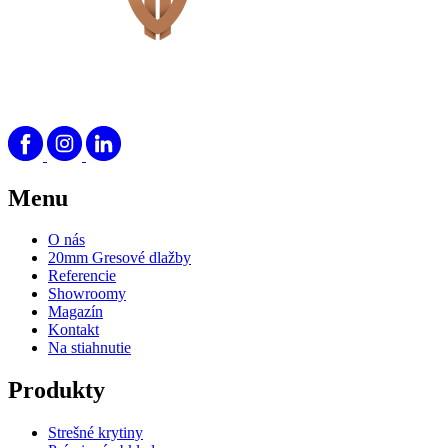
Menu
O nás
20mm Gresové dlažby
Referencie
Showroomy
Magazín
Kontakt
Na stiahnutie
Produkty
Strešné krytiny