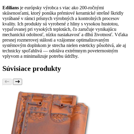
Edilians
je európsky výrobca s viac ako 200-ročnými
skúsenosťami, ktorý ponúka prémiové keramické strešné škridly
vyrábané v rámci prísnych výrobných a kontrolných procesov
kvality. Ich produkty sú vyrobené z hliny s vysokou hustotou,
vypaľovanej pri vysokých teplotách, čo zaručuje vynikajúcu
mechanickú odolnosť, nízku nasiakavosť a dlhú životnosť. Vďaka
presnej rozmerovej stálosti a vzájomne optimalizovaným
systémovým doplnkom je strecha nielen esteticky pôsobivá, ale aj
technicky spoľahlivá — odoláva extrémnym poveternostným
vplyvom a minimalizuje potrebu údržby.
Súvisiace produkty