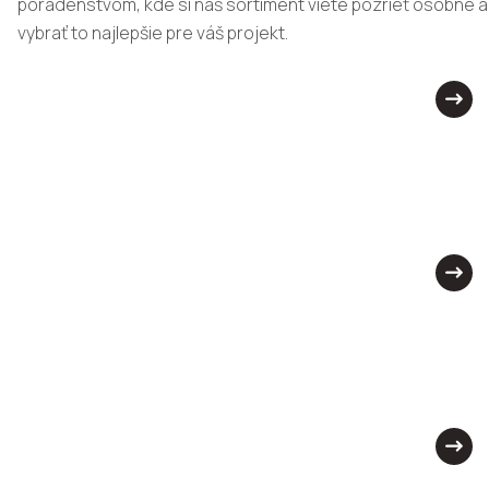
poradenstvom, kde si náš sortiment viete pozrieť osobne a
vybrať to najlepšie pre váš projekt.
Komárno
Bratislava