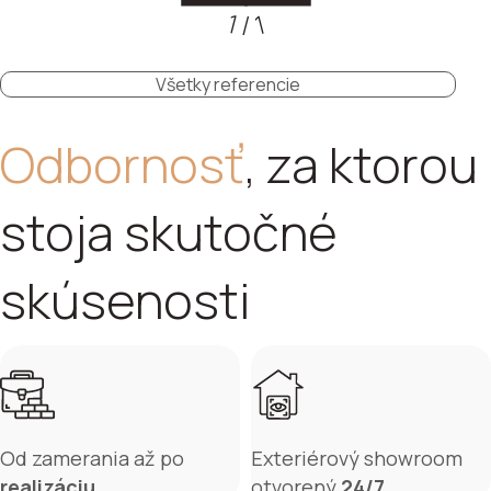
1 / 1
Všetky referencie
Odbornosť
, za ktorou
stoja skutočné
skúsenosti
Od zamerania až po
Exteriérový showroom
realizáciu
otvorený
24/7