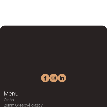
Menu
O nás
20mm Gresové dlažby