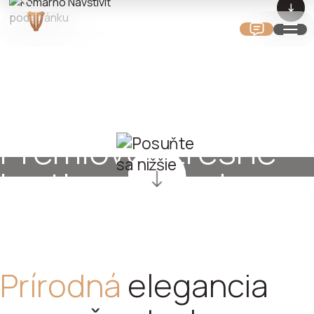
Showroom
Komárno,
Bratislava,
Košice
Prémiové strešné
krytiny, obklady a
dlažby
Prírodná
elegancia