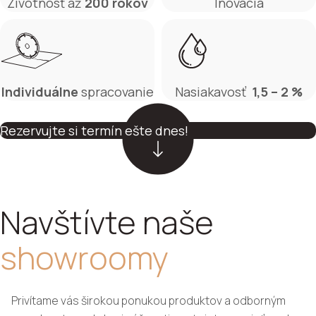
Životnosť až
200 rokov
Inovácia
Individuálne
spracovanie
Nasiakavosť
1,5 – 2 %
Rezervujte si termín ešte dnes!
Navštívte naše
showroomy
Privítame vás širokou ponukou produktov a odborným