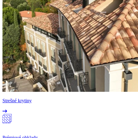
Strešné krytiny
Prémiové obklady