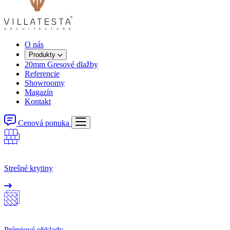
O nás
Produkty
20mm Gresové dlažby
Referencie
Showroomy
Magazín
Kontakt
Cenová ponuka
Strešné krytiny
Prémiové obklady