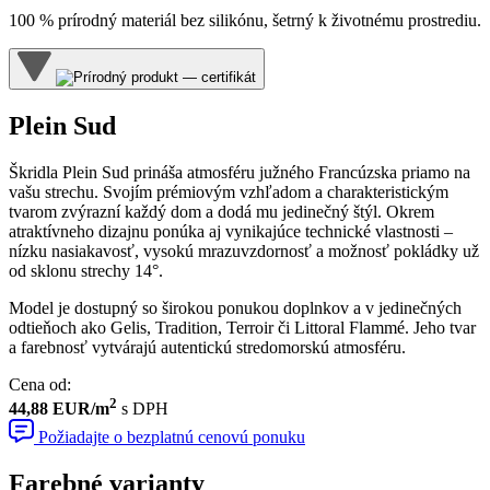
100 % prírodný materiál bez silikónu, šetrný k životnému prostrediu.
Plein Sud
Škridla Plein Sud prináša atmosféru južného Francúzska priamo na
vašu strechu. Svojím prémiovým vzhľadom a charakteristickým
tvarom zvýrazní každý dom a dodá mu jedinečný štýl. Okrem
atraktívneho dizajnu ponúka aj vynikajúce technické vlastnosti –
nízku nasiakavosť, vysokú mrazuvzdornosť a možnosť pokládky už
od sklonu strechy 14°.
Model je dostupný so širokou ponukou doplnkov a v jedinečných
odtieňoch ako Gelis, Tradition, Terroir či Littoral Flammé. Jeho tvar
a farebnosť vytvárajú autentickú stredomorskú atmosféru.
Cena od
:
2
44,88 EUR/m
s DPH
Požiadajte o bezplatnú cenovú ponuku
Farebné varianty