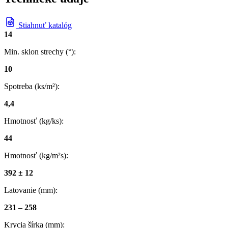
Stiahnuť katalóg
14
Min. sklon strechy (°):
10
Spotreba (ks/m²):
4,4
Hmotnosť (kg/ks):
44
Hmotnosť (kg/m²s):
392 ± 12
Latovanie (mm):
231 – 258
Krycia šírka (mm):