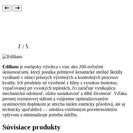
1 / 1
Edilians
je európsky výrobca s viac ako 200-ročnými
skúsenosťami, ktorý ponúka prémiové keramické strešné škridly
vyrábané v rámci prísnych výrobných a kontrolných procesov
kvality. Ich produkty sú vyrobené z hliny s vysokou hustotou,
vypaľovanej pri vysokých teplotách, čo zaručuje vynikajúcu
mechanickú odolnosť, nízku nasiakavosť a dlhú životnosť. Vďaka
presnej rozmerovej stálosti a vzájomne optimalizovaným
systémovým doplnkom je strecha nielen esteticky pôsobivá, ale aj
technicky spoľahlivá — odoláva extrémnym poveternostným
vplyvom a minimalizuje potrebu údržby.
Súvisiace produkty