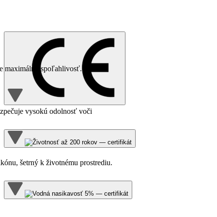
re maximálnu spoľahlivosť.
zpečuje vysokú odolnosť voči
ikónu, šetrný k životnému prostrediu.