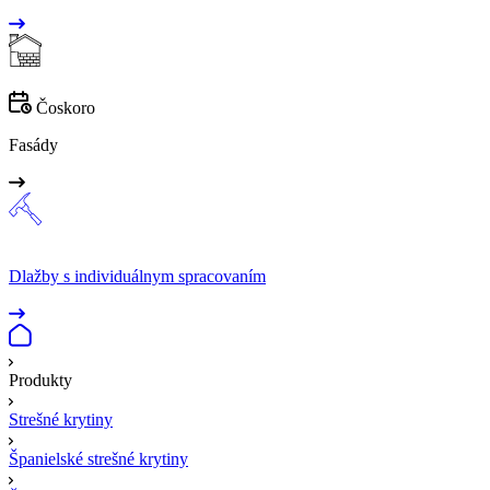
Čoskoro
Fasády
Dlažby s individuálnym spracovaním
Produkty
Strešné krytiny
Španielské strešné krytiny