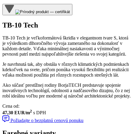
TB-10 Tech
TB-10 Tech je veľkoformátová škridla v elegantnom tvare S, ktorá
je výsledkom dlhoročného vývoja zameraného na dokonalosť v
každom detaile. Vďaka minimálnej nasiakavosti a výnimočnej
pevnosti patrí medzi najspoľahlivejšie riešenia vo svojej kategórii.
Je navrhnutá tak, aby obstála v rôznych klimatických podmienkach
kdekoľvek na svete, pričom ponúka vysokú flexibilitu pri realizácii
vďaka možnosti použitia pri rôznych
rozstupoch strešných lát
.
Ako súčasť prestížnej rodiny BorjaTECH predstavuje spojenie
inovatívnych technológií, odolnosti a nadčasového dizajnu, čo z nej
robí ideálnu voľbu pre moderné aj náročné architektonické projekty.
Cena od
:
2
47,30 EUR/m
s DPH
Požiadajte o bezplatnú cenovú ponuku
Farebné varianty