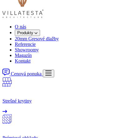
O nás
Produkty
20mm Gresové dlažby
Referencie
Showroomy
Magazín
Kontakt
Cenová ponuka
Strešné krytiny
Prémiové obklady