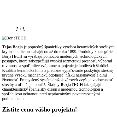
1 / 1
Tejas Borja
je popredný španielsky výrobca keramických strešných
krytín s tradíciou siahajúcou až do roku 1899. Produkty z kategórie
BorjaTECH sa vyrábajú pomocou moderných technologických
postupov, ktoré zabezpečujú vysokú rozmerovú presnosť, výbornú
rovinnosť a spoľahlivé vzájomné napojenie jednotlivých škridiel.
Kvalitná keramická hlina a precízne vypaľovanie poskytujú strešnej
krytine vysokú mechanickú odolnosť, nízku nasiakavosť a dlhú
životnosť. Premyslený systém drážok zároveň zvyšuje vodotesnosť
strechy a uľahčuje montáž. Škridly
BorjaTECH
tak spájajú
charakteristický španielsky dizajn s modernou technológiou a
spoľahlivou ochranou pred nepriaznivými poveternostnými
podmienkami.
Zistite
cenu vášho
projektu!